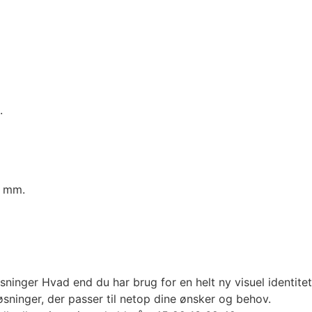
.
g mm.