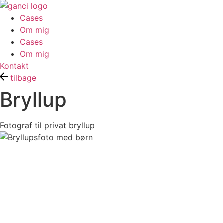
Videre
til
Cases
indhold
Om mig
Cases
Om mig
Kontakt
tilbage
Bryllup
Fotograf til privat bryllup